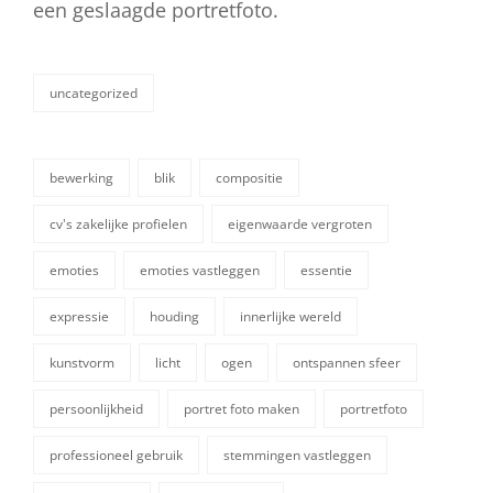
een geslaagde portretfoto.
uncategorized
categorieën
bewerking
blik
compositie
cv's zakelijke profielen
eigenwaarde vergroten
emoties
emoties vastleggen
essentie
expressie
houding
innerlijke wereld
tags,
kunstvorm
licht
ogen
ontspannen sfeer
persoonlijkheid
portret foto maken
portretfoto
professioneel gebruik
stemmingen vastleggen