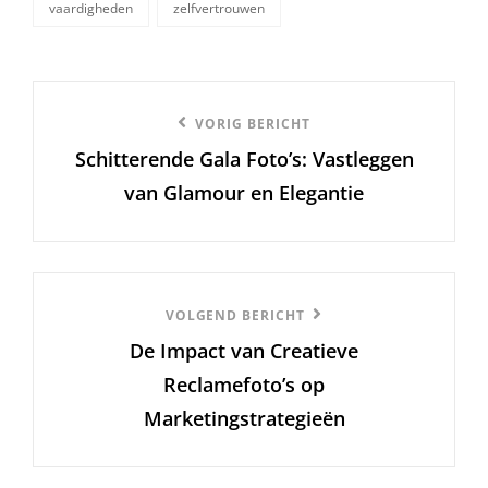
vaardigheden
zelfvertrouwen
Berichtnavigatie
Vorige
VORIG BERICHT
Schitterende Gala Foto’s: Vastleggen
bericht
van Glamour en Elegantie
Volgend
VOLGEND BERICHT
De Impact van Creatieve
Bericht
Reclamefoto’s op
Marketingstrategieën