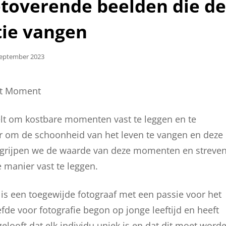
etoverende beelden die d
tie vangen
aatst
September 2023
et Moment
telt om kostbare momenten vast te leggen en te
r om de schoonheid van het leven te vangen en deze
begrijpen we de waarde van deze momenten en streve
manier vast te leggen.
, is een toegewijde fotograaf met een passie voor het
e voor fotografie begon op jonge leeftijd en heeft
gelooft dat elk individu uniek is en dat dit moet word