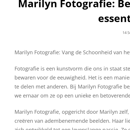
Marilyn Fotografie: B
essen
Gepl
14 
Op
Marilyn Fotografie: Vang de Schoonheid van h
Fotografie is een kunstvorm die ons in staat s
bewaren voor de eeuwigheid. Het is een manie
te delen met anderen. Bij Marilyn Fotografie 
we ernaar om ze op een unieke en betoverende 
Marilyn Fotografie, opgericht door Marilyn zelf
creëren van adembenemende beelden. Haar liefd
zich ontwikkeld tot een levenslange passie. Ze 