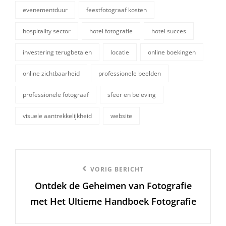
evenementduur
feestfotograaf kosten
hospitality sector
hotel fotografie
hotel succes
investering terugbetalen
locatie
online boekingen
tags,
online zichtbaarheid
professionele beelden
professionele fotograaf
sfeer en beleving
visuele aantrekkelijkheid
website
Berichtnavigatie
Vorige
VORIG BERICHT
Ontdek de Geheimen van Fotografie
bericht
met Het Ultieme Handboek Fotografie