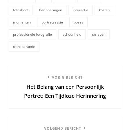
fotoshoot
herinneringen
interactie
kosten
momenten
portretsessie
poses
tags,
professionele fotografie
schoonheid
tarieven
transparantie
Berichtnavigatie
Vorige
VORIG BERICHT
Het Belang van een Persoonlijk
bericht
Portret: Een Tijdloze Herinnering
Volgend
VOLGEND BERICHT