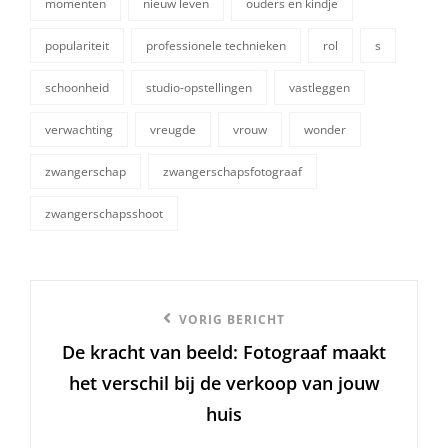
momenten
nieuw leven
ouders en kindje
populariteit
professionele technieken
rol
s
schoonheid
studio-opstellingen
vastleggen
verwachting
vreugde
vrouw
wonder
zwangerschap
zwangerschapsfotograaf
zwangerschapsshoot
Berichtnavigatie
Vorige
VORIG BERICHT
De kracht van beeld: Fotograaf maakt
bericht
het verschil bij de verkoop van jouw
huis