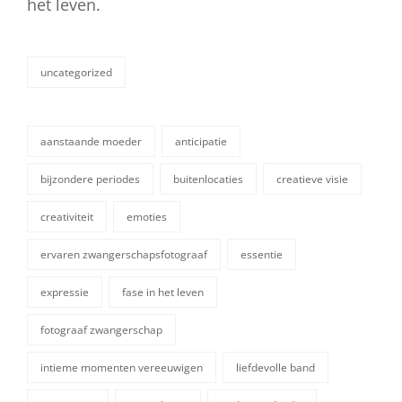
het leven.
uncategorized
categorieën
aanstaande moeder
anticipatie
bijzondere periodes
buitenlocaties
creatieve visie
creativiteit
emoties
ervaren zwangerschapsfotograaf
essentie
expressie
fase in het leven
fotograaf zwangerschap
intieme momenten vereeuwigen
liefdevolle band
tags,