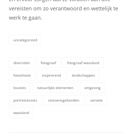
vereisten om zo verantwoord en wettelijk te
werk te gaan.
uncategorized
categorieën
diversiteit
fotograaf
fotograaf waasland
fotoshoots
inspirerend
landschappen
locaties
natuurlijke elementen
omgeving
tags,
portretsessies
seizoensgebonden
variatie
waasland