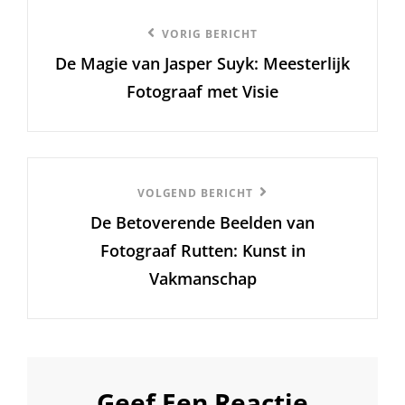
Berichtnavigatie
Vorige
VORIG BERICHT
De Magie van Jasper Suyk: Meesterlijk
bericht
Fotograaf met Visie
Volgend
VOLGEND BERICHT
De Betoverende Beelden van
Bericht
Fotograaf Rutten: Kunst in
Vakmanschap
Geef Een Reactie