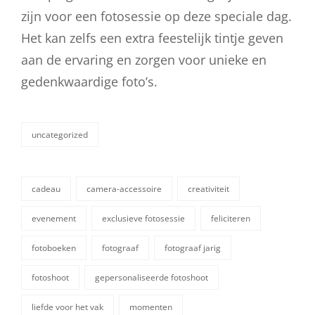
zijn voor een fotosessie op deze speciale dag.
Het kan zelfs een extra feestelijk tintje geven
aan de ervaring en zorgen voor unieke en
gedenkwaardige foto’s.
uncategorized
categorieën
cadeau
camera-accessoire
creativiteit
evenement
exclusieve fotosessie
feliciteren
fotoboeken
fotograaf
fotograaf jarig
fotoshoot
gepersonaliseerde fotoshoot
liefde voor het vak
momenten
tags,