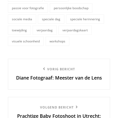
passie voor fotografie
persoonlijke boodschap
sociale media
speciale dag
speciale herinnering
toewijding
verjaardag
verjaardagskaart
visuele schoonheid
workshops
Berichtnavigatie
Vorige
VORIG BERICHT
Diane Fotograaf: Meester van de Lens
bericht
Volgend
VOLGEND BERICHT
Prachtige Baby Fotoshoot in Utrecht:
Bericht