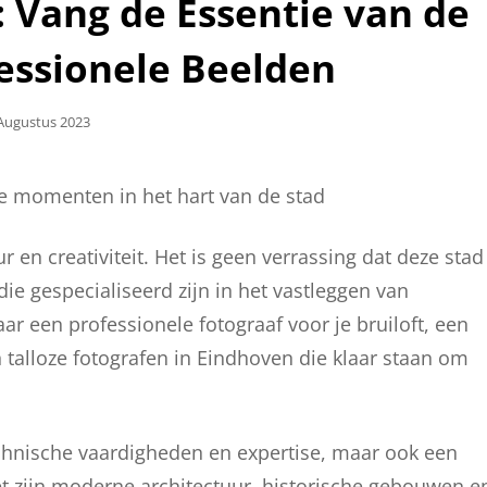
 Vang de Essentie van de
essionele Beelden
laatst
Augustus 2023
e momenten in het hart van de stad
 en creativiteit. Het is geen verrassing dat deze stad
die gespecialiseerd zijn in het vastleggen van
r een professionele fotograaf voor je bruiloft, een
ijn talloze fotografen in Eindhoven die klaar staan om
echnische vaardigheden en expertise, maar ook een
t zijn moderne architectuur, historische gebouwen e