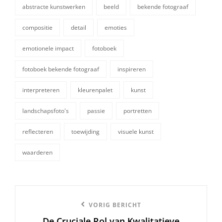
abstracte kunstwerken
beeld
bekende fotograaf
compositie
detail
emoties
emotionele impact
fotoboek
fotoboek bekende fotograaf
inspireren
tags,
interpreteren
kleurenpalet
kunst
landschapsfoto's
passie
portretten
reflecteren
toewijding
visuele kunst
waarderen
Berichtnavigatie
Vorige
VORIG BERICHT
De Cruciale Rol van Kwalitatieve
bericht