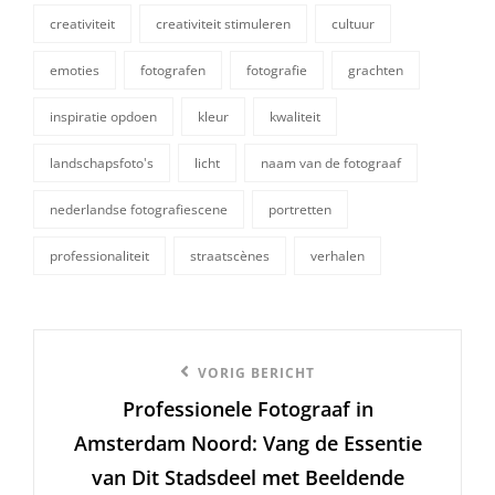
creativiteit
creativiteit stimuleren
cultuur
emoties
fotografen
fotografie
grachten
tags,
inspiratie opdoen
kleur
kwaliteit
landschapsfoto's
licht
naam van de fotograaf
nederlandse fotografiescene
portretten
professionaliteit
straatscènes
verhalen
Berichtnavigatie
Vorige
VORIG BERICHT
Professionele Fotograaf in
bericht
Amsterdam Noord: Vang de Essentie
van Dit Stadsdeel met Beeldende