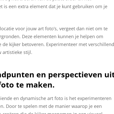
 is een extra element dat je kunt gebruiken om je
ocatie voor jouw art foto’s, vergeet dan niet om te
tergronden. Deze elementen kunnen je helpen om
e de kijker betoveren. Experimenteer met verschillen
rtistieke stijl.
ndpunten en perspectieven ui
oto te maken.
eiende en dynamische art foto is het experimenteren
en. Door te spelen met de manier waarop je een
 creëren die de kijker meenemen in een visueel