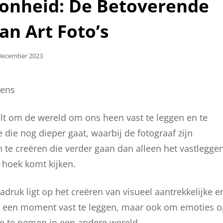
oonheid: De Betoverende
an Art Foto’s
laatst
December 2023
Lens
telt om de wereld om ons heen vast te leggen en te
e die nog dieper gaat, waarbij de fotograaf zijn
en te creëren die verder gaan dan alleen het vastlegge
e hoek komt kijken.
adruk ligt op het creëren van visueel aantrekkelijke e
om een moment vast te leggen, maar ook om emoties 
mee te nemen in een andere wereld.