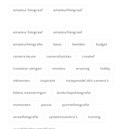
amateur fotograaf
amateurfotograaf
categorieën
amateur fotograaf
amateurfotograaf
amateurfotografie
basis
beelden
budget
camera keuze
camerafuncties
creatief
creatieve uitingen
emoties
ervaring
hobby
inkomsten
inspiratie
instapmodel dslr-camera's
tags,
kitlens investeringen
landschapsfotografie
momenten
passie
portretfotografie
straatfotografie
systeemcamera's
training
vaardigheden ontwikkelen