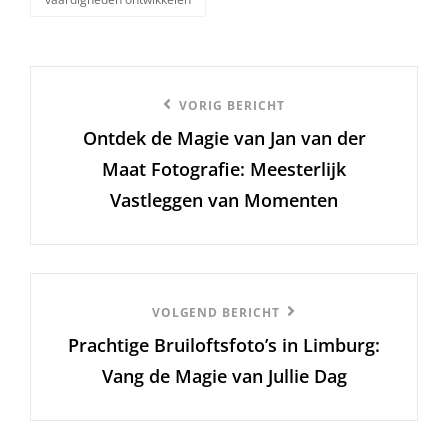
Berichtnavigatie
Vorige
VORIG BERICHT
Ontdek de Magie van Jan van der
bericht
Maat Fotografie: Meesterlijk
Vastleggen van Momenten
Volgend
VOLGEND BERICHT
Prachtige Bruiloftsfoto’s in Limburg:
Bericht
Vang de Magie van Jullie Dag