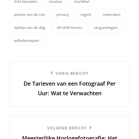
licht benutten
locaties
markthal
positie van de zon
privacy
regels
rotterdam
tijdstip van de dag
tilt-shift lenzen
vergunningen
wilhelminapier
Berichtnavigatie
Vorige
VORIG BERICHT
De Tarieven van een Fotograaf Per
bericht
Uur: Wat te Verwachten
Volgend
VOLGEND BERICHT
Meesterlijke Horlogefotografie: Het
Bericht