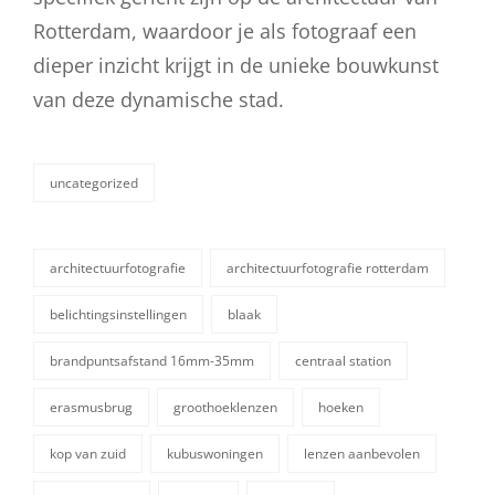
Rotterdam, waardoor je als fotograaf een
dieper inzicht krijgt in de unieke bouwkunst
van deze dynamische stad.
uncategorized
categorieën
architectuurfotografie
architectuurfotografie rotterdam
belichtingsinstellingen
blaak
brandpuntsafstand 16mm-35mm
centraal station
erasmusbrug
groothoeklenzen
hoeken
kop van zuid
kubuswoningen
lenzen aanbevolen
tags,