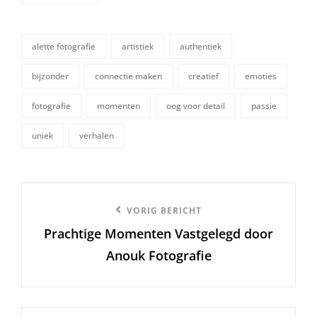
categorieën
alette fotografie
artistiek
authentiek
bijzonder
connectie maken
creatief
emoties
tags,
fotografie
momenten
oog voor detail
passie
uniek
verhalen
Berichtnavigatie
Vorige
VORIG BERICHT
Prachtige Momenten Vastgelegd door
bericht
Anouk Fotografie