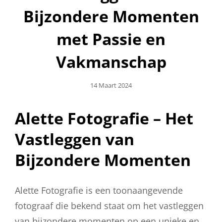
Bijzondere Momenten
met Passie en
Vakmanschap
Geplaatst
14 Maart 2024
Op
Alette Fotografie – Het
Vastleggen van
Bijzondere Momenten
Alette Fotografie is een toonaangevende
fotograaf die bekend staat om het vastleggen
van bijzondere momenten op een unieke en