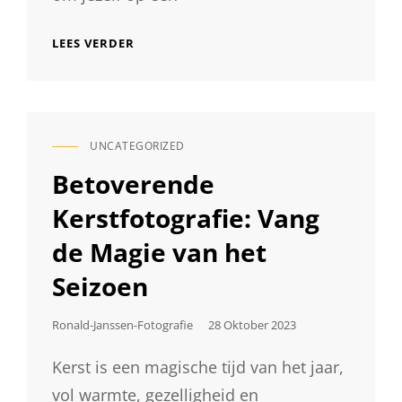
UNIEKE
LEES VERDER
FOTOSHOOT
ERVARING
IN
DE
STUDIO:
UNCATEGORIZED
LAAT
CAT
JE
LINKS
Betoverende
VERBEELDING
DE
Kerstfotografie: Vang
VRIJE
LOOP!
de Magie van het
Seizoen
Geplaatst
Ronald-Janssen-Fotografie
28 Oktober 2023
Op
Kerst is een magische tijd van het jaar,
vol warmte, gezelligheid en