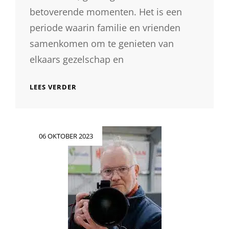
betoverende momenten. Het is een
periode waarin familie en vrienden
samenkomen om te genieten van
elkaars gezelschap en
BETOVERENDE
LEES VERDER
KERSTFOTOGRAFIE:
VANG
DE
MAGIE
Geplaatst
06 OKTOBER 2023
VAN
op
HET
SEIZOEN