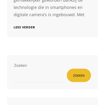
gemakkelijker geworden dankzij de
technologie die in smartphones en
digitale camera’s is ingebouwd. Met
PROFESSIONELE
LEES VERDER
FOTOGRAAF
HUREN
VOOR
ONVERGETELIJKE
BEELDEN
Zoeken
ZOEKEN