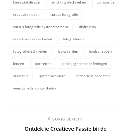
beeldstabilisatie
belichtingstechnieken
compositie
creativiteit uiten
cursus fotografie
cursus fotografie systeemcamera
diafragma
draadloze connectiviteit
fotograferen
tags,
fotografietechnieken
iso-waarden
landschappen
lenzen
portretten
praktijkgerichte oefeningen
sluitertijd
systeemcamera
technische aspecten
vaardigheden ontwikkelen
Berichtnavigatie
Vorige
VORIG BERICHT
Ontdek je Creatieve Passie bij de
bericht