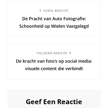
Berichtnavigatie
Vorige
VORIG BERICHT
De Pracht van Auto Fotografie:
bericht
Schoonheid op Wielen Vastgelegd
Volgend
VOLGEND BERICHT
De kracht van foto’s op social media:
Bericht
visuele content die verbindt
Geef Een Reactie