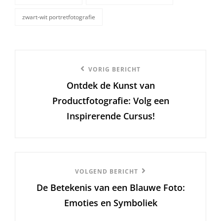
zwart-wit portretfotografie
Berichtnavigatie
Vorige
VORIG BERICHT
Ontdek de Kunst van
bericht
Productfotografie: Volg een
Inspirerende Cursus!
Volgend
VOLGEND BERICHT
De Betekenis van een Blauwe Foto:
Bericht
Emoties en Symboliek