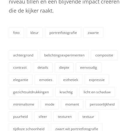
niveau tillen en een blijvende impact creëren
die de kijker raakt.
foto
kleur
portretfotografie
zwarte
categorieën
achtergrond
belichtingsexperimenten
compositie
contrast
details
diepte
eenvoudig
elegantie
emoties
esthetiek
expressie
gezichtsuitdrukkingen
krachtig
licht en schaduw
tags,
minimalisme
mode
moment
persoonlijkheid
puurheid
sfeer
texturen
textuur
tijdloze schoonheid
zwart wit portretfotografie