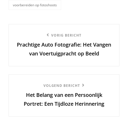
voorbereiden op fotoshoots
Berichtnavigatie
Vorige
VORIG BERICHT
Prachtige Auto Fotografie: Het Vangen
bericht
van Voertuigpracht op Beeld
Volgend
VOLGEND BERICHT
Het Belang van een Persoonlijk
Bericht
Portret: Een Tijdloze Herinnering