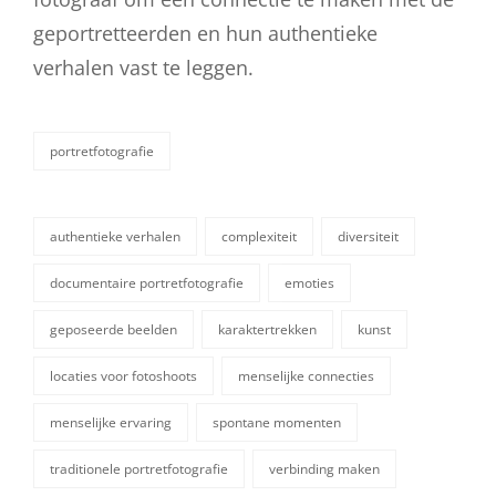
geportretteerden en hun authentieke
verhalen vast te leggen.
portretfotografie
categorieën
authentieke verhalen
complexiteit
diversiteit
documentaire portretfotografie
emoties
geposeerde beelden
karaktertrekken
kunst
locaties voor fotoshoots
menselijke connecties
tags,
menselijke ervaring
spontane momenten
traditionele portretfotografie
verbinding maken