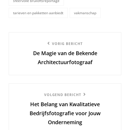
sfeervolle bruiloftsreportage
tarieven en pakketten aanbiedt
vakmanschap
Berichtnavigatie
Vorige
VORIG BERICHT
De Magie van de Bekende
bericht
Architectuurfotograaf
Volgend
VOLGEND BERICHT
Het Belang van Kwalitatieve
Bericht
Bedrijfsfotografie voor Jouw
Onderneming