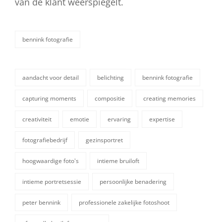
van de klant weerspiegelt.
bennink fotografie
categorieën
aandacht voor detail
belichting
bennink fotografie
capturing moments
compositie
creating memories
creativiteit
emotie
ervaring
expertise
fotografiebedrijf
gezinsportret
hoogwaardige foto's
intieme bruiloft
tags,
intieme portretsessie
persoonlijke benadering
peter bennink
professionele zakelijke fotoshoot