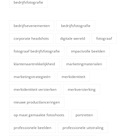
bedrijfsfotografie
categorieën
bedrijfsevenementen
bedrijfsfotografie
corporate headshots
digitale wereld
fotograaf
fotograaf bedrijfsfotografie
impactvolle beelden
klantenaantrekkelijkheid
marketingmaterialen
marketingstrategieën
merkidentiteit
tags,
merkidentiteit versterken
merkversterking
nieuwe productlanceringen
op maat gemaakte fotoshoots
portretten
professionele beelden
professionele uitstraling