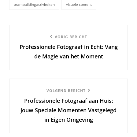
teambuildingactiviteiten
visuele content
Berichtnavigatie
Vorige
VORIG BERICHT
Professionele Fotograaf in Echt: Vang
bericht
de Magie van het Moment
Volgend
VOLGEND BERICHT
Professionele Fotograaf aan Huis:
Bericht
Jouw Speciale Momenten Vastgelegd
in Eigen Omgeving