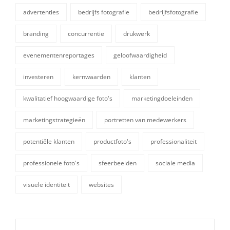
advertenties
bedrijfs fotografie
bedrijfsfotografie
branding
concurrentie
drukwerk
evenementenreportages
geloofwaardigheid
investeren
kernwaarden
klanten
kwalitatief hoogwaardige foto's
marketingdoeleinden
tags,
marketingstrategieën
portretten van medewerkers
potentiële klanten
productfoto's
professionaliteit
professionele foto's
sfeerbeelden
sociale media
visuele identiteit
websites
Berichtnavigatie