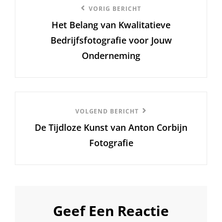
Vorige
VORIG BERICHT
Het Belang van Kwalitatieve
bericht
Bedrijfsfotografie voor Jouw
Onderneming
Volgend
VOLGEND BERICHT
De Tijdloze Kunst van Anton Corbijn
Bericht
Fotografie
Geef Een Reactie