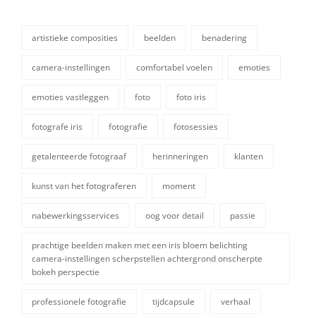
artistieke composities
beelden
benadering
camera-instellingen
comfortabel voelen
emoties
emoties vastleggen
foto
foto iris
fotografe iris
fotografie
fotosessies
getalenteerde fotograaf
herinneringen
klanten
kunst van het fotograferen
moment
tags,
nabewerkingsservices
oog voor detail
passie
prachtige beelden maken met een iris bloem belichting
camera-instellingen scherpstellen achtergrond onscherpte
bokeh perspectie
professionele fotografie
tijdcapsule
verhaal