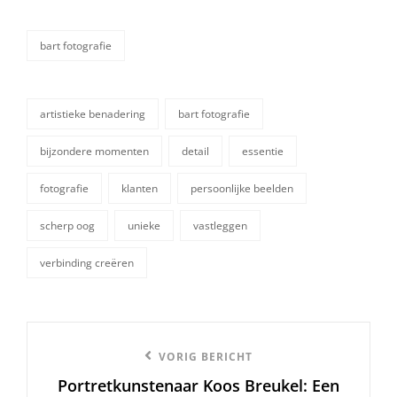
bart fotografie
categorieën
artistieke benadering
bart fotografie
bijzondere momenten
detail
essentie
fotografie
klanten
persoonlijke beelden
tags,
scherp oog
unieke
vastleggen
verbinding creëren
Berichtnavigatie
Vorige
VORIG BERICHT
Portretkunstenaar Koos Breukel: Een
bericht